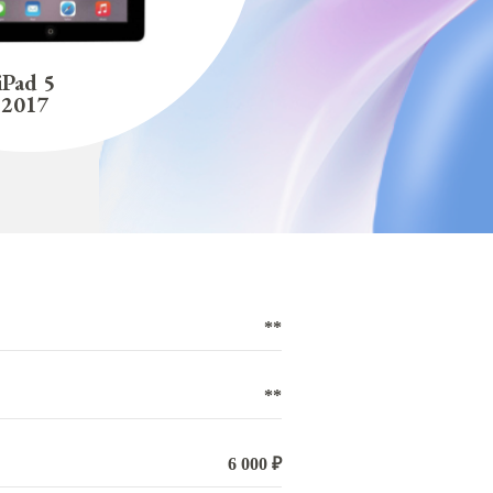
iPad 5
2017
**
**
6 000 ₽