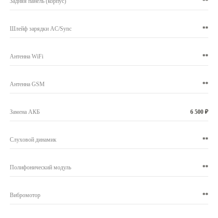
Задняя панель (корпус)
**
Шлейф зарядки AC/Sync
**
Антенна WiFi
**
Антенна GSM
**
Замена АКБ
6 500 ₽
Слуховой динамик
**
Полифонический модуль
**
Вибромотор
**