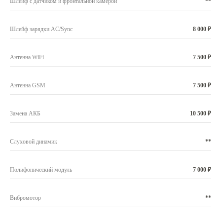
Шлейф с датчиком и фронтальной камерой
**
Шлейф зарядки AC/Sync
8 000 ₽
Антенна WiFi
7 500 ₽
Антенна GSM
7 500 ₽
Замена АКБ
10 500 ₽
Слуховой динамик
**
Полифонический модуль
7 000 ₽
Вибромотор
**